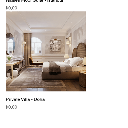
Raffles Floor Suite - İstanbul
Fiyat
₺0,00
Private Villa - Doha
Fiyat
₺0,00